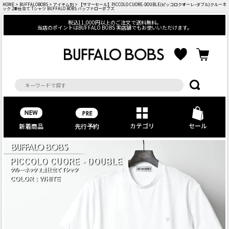
HOME
>
BUFFALOBOBS
>
アイテム別
> 【サマーセール】PICCOLO CUORE-DOUBLE(ピッコロクオーレｰダブル)クルーネ
ック 2重仕立て Tシャツ BUFFALO BOBS バッファローボブズ
税込11,000円以上のご注文で送料無料。
当店のポイントはBUFFALO BOBS 実店舗でもお使いいただけます。
カテゴリ
セール
先行予約
新着商品