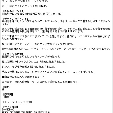
クルーネック ワンポイントTシャツ です。
カラーはホワイトとブラックの2色展開。
【素材のポイント】
肌触りの良い高密度の50/1天竺素材を採用しました。
【デザインのポイント】
素材感を活かしたシンプルなシルエットでベーシックなクルーネックで着まわしやすいデザイン
です。
あえて少し透け感のある着用感の良い薄手素材を採用し、それを二重に重ねることで薄手素材な
らではの着用感の良さを保ちつつ、透けを抑えるように仕上げています。
また二重仕立てにすることでボディラインを隠しやすく、体形によってシルエットが左右されず
らいのも魅力です。
胸元にはアクセントにハート型のオリジナルアップリケを配置。
1枚での着用はもちろん、アウターやシャツのインナーとしてのコーディネートもおすすめです。
【デザインの特徴】
首周りからたっぷりとはいったドレープが特徴です。
袖丈は通常のTシャツより少しだけ長めに仕上げました。
シンプルながら存在感ある1枚に仕上げました。
単品での着用はもちろん、ジャケットやガウンなどのインナーにもぴったりです。
■商品のお気に入り登録をすると・・・
完売カラーの再入荷通知、セールの通知を受け取ることが出来ます！
【素材】
綿
【原産国】
中国製
【 ドレープ Ｔシャツ 半袖】
【サイズ詳細】
S～M(1～2)
着丈71cm 肩幅47cm 身幅51cm 袖丈21cm