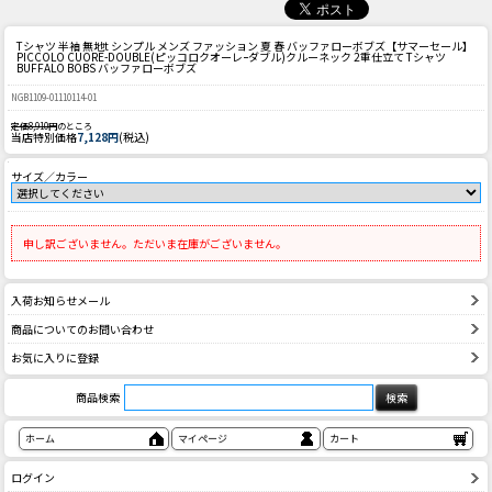
Tシャツ 半袖 無地t シンプル メンズ ファッション 夏 春 バッファローボブズ
【サマーセール】
PICCOLO CUORE-DOUBLE(ピッコロクオーレｰダブル)クルーネック 2重仕立て Tシャツ
BUFFALO BOBS バッファローボブズ
NGB1109-01110114-01
定価8,910円
のところ
当店特別価格
7,128円
(税込)
サイズ／カラー
申し訳ございません。ただいま在庫がございません。
入荷お知らせメール
商品についてのお問い合わせ
お気に入りに登録
商品検索
ホーム
マイページ
カート
ログイン