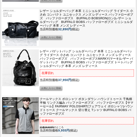
レザー ショルダーバッグ 本革 ミニショルダーバッグ ライダース 小
さめ コンパクト ユニセックス メンズ レディース バッファローボブ
ズ バッファローボブス BUFFALO BOBS
RON(ロン)レザー ショ
ルダーバッグ BUFFALO BOBS バッファローボブズ ミニショルダ
ーバッグ 本革 メンズ レディース
当店特別価格
32,890円
(税込)
レザー バゲットバッグ ショルダーバッグ 本革 ミニショルダーバッ
グ ライダース 小さめ コンパクト ユニセックス メンズ レディース
バッファローボブズ バッファローボブス
MARKY(マーキ)レザー バ
ゲットバッグ BUFFALO BOBS バッファローボブズ トートバッグ
ショルダーバッグ 本革 メンズ レディース
在庫切れ
当店特別価格
37,950円
(税込)
クールマックス ポロシャツ ボタンダウン ハウンドトゥース 千鳥柄
半袖 リンクス編み バッファローボブズ バッファローボブス
【サマ
ーセール】FAIRWAY POLOSHIRT(フェアウェイ ポロシャツ)ハウン
ドトゥース クールマックス 切り替え Tシャツ BUFFALO BOBS バ
ッファローボブズ
在庫切れ
定価19,910円
のところ
当店特別価格
9,955円
(税込)