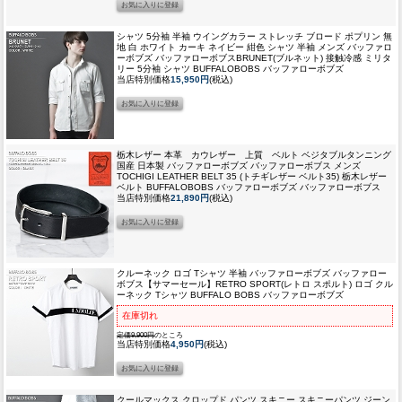
シャツ 5分袖 半袖 ウイングカラー ストレッチ ブロード ポプリン 無
地 白 ホワイト カーキ ネイビー 紺色 シャツ 半袖 メンズ バッファロ
ーボブズ バッファローボブス
BRUNET(ブルネット) 接触冷感 ミリタ
リー 5分袖 シャツ BUFFALOBOBS バッファローボブズ
当店特別価格
15,950円
(税込)
栃木レザー 本革 カウレザー 上質 ベルト ベジタブルタンニング
国産 日本製 バッファローボブズ バッファローボブス メンズ
TOCHIGI LEATHER BELT 35 (トチギレザー ベルト35) 栃木レザー
ベルト BUFFALOBOBS バッファローボブズ バッファローボブス
当店特別価格
21,890円
(税込)
クルーネック ロゴ Tシャツ 半袖 バッファローボブズ バッファロー
ボブス
【サマーセール】RETRO SPORT(レトロ スポルト) ロゴ クル
ーネック Tシャツ BUFFALO BOBS バッファローボブズ
在庫切れ
定価9,900円
のところ
当店特別価格
4,950円
(税込)
クールマックス クロップド パンツ スキニー スキニーパンツ ジーン