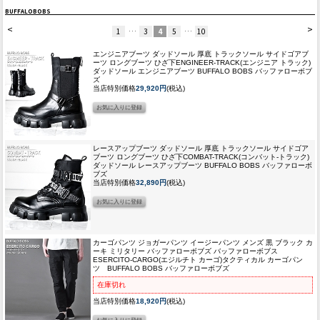
BUFFALOBOBS
<
>
1
…
3
4
5
…
10
エンジニアブーツ ダッドソール 厚底 トラックソール サイドゴアブ
ーツ ロングブーツ ひざ下
ENGINEER-TRACK(エンジニア トラック)
ダッドソール エンジニアブーツ BUFFALO BOBS バッファローボブ
ズ
当店特別価格
29,920円
(税込)
レースアップブーツ ダッドソール 厚底 トラックソール サイドゴア
ブーツ ロングブーツ ひざ下
COMBAT-TRACK(コンバット-トラック)
ダッドソール レースアップブーツ BUFFALO BOBS バッファローボ
ブズ
当店特別価格
32,890円
(税込)
カーゴパンツ ジョガーパンツ イージーパンツ メンズ 黒 ブラック カ
ーキ ミリタリー バッファローボブズ バッファローボブス
ESERCITO-CARGO(エジルチト カーゴ)タクティカル カーゴパン
ツ BUFFALO BOBS バッファローボブズ
在庫切れ
当店特別価格
18,920円
(税込)