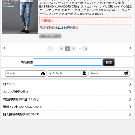
ズ デニムパンツ バッファローボブズ バッファローボブス 細身
EASTEND-KUMADORI CR(イ-ストエンドクマドリCR) シャドウ加工
クールマックス スキニー クロップドパンツJOHNNY WOLF ジョニ
ーウルフ バッファローボブズ BUFFALO BOBS
在庫切れ
当店特別価格
21,890円
(税込)
<
>
1
…
3
4
5
…
10
商品検索
ホーム
マイページ
カート
ログイン
メルマガ申込/停止
特定商取引法に基づく表示
送料とお支払い方法について
個人情報の取扱いについて