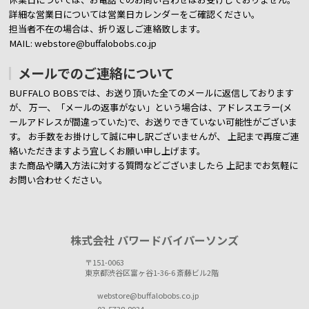
詳細な営業日については営業日カレンダーをご確認ください。
担当者不在の場合は、折り返しご連絡致します。
MAIL: webstore@buffalobobs.co.jp
メールでのご連絡について
BUFFALO BOBSでは、お送り頂いた全てのメールに返信しております
が、
万一、「メールの返事がない」という場合は、アドレスエラー(メ
ールアドレスが間違っていた)で、お送りできていない可能性がございま
す。
お手数をお掛けして誠に申し訳ございませんが、 上記まで再度ご連
絡いただきますよう宜しくお願い申し上げます。
また商品や購入方法に対する質問などございましたら
上記までお気軽に
お問い合わせください。
株式会社 パワードバイパーソンズ
〒151-0063
東京都渋谷区富ヶ谷1-36-6 斎藤ビル2階
webstore@buffalobobs.co.jp
03-5738-8934