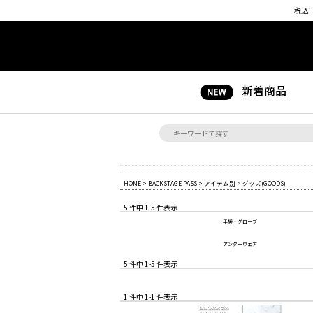
税込1
新着商品
HOME
>
BACKSTAGE PASS
>
アイテム別
> グッズ(GOODS)
5 件中 1-5 件表示
手袋・グローブ
アンダーウェア
5 件中 1-5 件表示
1 件中 1-1 件表示