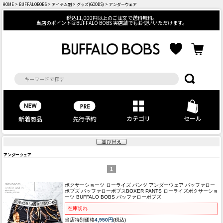
HOME
>
BUFFALOBOBS
>
アイテム別
>
グッズ(GOODS)
> アンダーウェア
税込11,000円以上のご注文で送料無料。
当店のポイントはBUFFALO BOBS 実店舗でもお使いいただけます。
カテゴリ
セール
先行予約
新着商品
並び替え
アンダーウェア
1
ボクサーショーツ ローライズ パンツ アンダーウェア バッファロー
ボブズ バッファローボブス
BOXER PANTS ローライズボクサーショ
ーツ BUFFALO BOBS バッファローボブズ
在庫切れ
当店特別価格
4,950円
(税込)