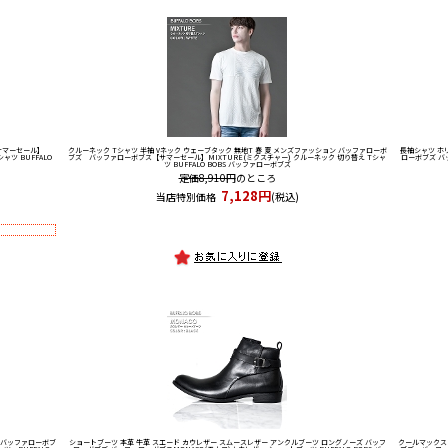
サマーセール】
クルーネック Tシャツ 半袖 Vネック ウェーブタック 無地T 春 夏 メンズファッション バッファローボ
長袖シャツ ホ
ャツ BUFFALO
ブズ バッファローボブス
【サマーセール】MIXTURE(ミクスチャー) クルーネック 切り替え Tシャ
ローボブズ バ
ツ BUFFALO BOBS バッファローボブズ
定価8,910円
のところ
7,128円
当店特別価格
(税込)
 バッファローボブ
ショートブーツ 本革 牛革 スエード カウレザー スムースレザー アンクルブーツ ロングノーズ バッフ
クールマックス