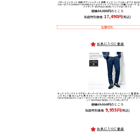
パデットジャケット 中綿 ダウンジャケット 防寒 メンズ バッファローボブズ BUFFA
ァローボブス
ZERMATT-BUBBLES(ツェルマット-バブルス)ふくれ織ジャガード 
ジャケット BUFFALO BOBS バッファローボブズ
定価34,980円
のところ
17,490円
当店特別価格
(税込)
在庫切れ
タック スラックス トラウザー テーパード テックツイード ウールジャージ 春 夏 秋
ンズ キレイ目 カジュアル 黒 ネイビー バッファローボブズ バッファローボブス
ALL
TECHTWEED(アレジェリータパンツ-テックツイード)テックツイード 1タック イ
ンツ BUFFALO BOBS バッファローボブズ
定価19,910円
のところ
9,955円
当店特別価格
(税込)