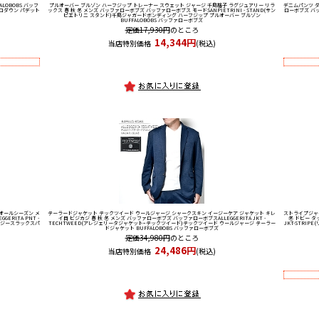
LOBOBS バッフ
プルオーバー ブルゾン ハーフジップ トレーナー スウェット ジャージ 千鳥格子 ラグジュアリー リラ
デニムパンツ 
エコダウン パデット
ックス 春 秋 冬 メンズ バッファローボブズ バッファローボブス モード
SANPIETRINI - STAND(サン
ローボブズ バ
ピエトリニ スタンド)千鳥ジャガードボンディング ハーフジップ プルオーバー ブルゾン
BUFFALOBOBS バッファローボブズ
定価17,930円
のところ
14,344円
当店特別価格
(税込)
 オールシーズン メ
テーラードジャケット テックツイード ウールジャージ シャークスキン イージーケア ジャケット キレ
ストライプジャ
EGGERITA PNT -
イ目 ビジカジ 春 秋 冬 メンズ バッファローボブズ バッファローボブス
ALLEGGERITA JKT -
冬 ドビー 
ージースラックスパ
TECHTWEED(アレジェリータジャケットｰテックツイード)テックツイード ウールジャージ テーラー
JKT-STRI
ドジャケット BUFFALOBOBS バッファローボブズ
定価34,980円
のところ
24,486円
当店特別価格
(税込)