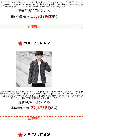
ダメージジーンズ スリム タイトフィット ストレッチ ワンウォッシュ 立体ヒゲ バッファ
ッファローボブス
STRATFORD BURST(ストラトフォード バースト) スリムフィット ダ
メージ加工 デニムパンツ BUFFALO BOBS バッファローボブズ
定価21,890円
のところ
15,323円
当店特別価格
(税込)
在庫切れ
ケット シャツジャケット ウィングカラー 長袖シャツ テーラード スタンドカラー 春 秋
タック メンズ バッファローボブズ バッファローボブス
【タイムセール】LITTLE WING
PE(リトルウィングジャケット ストライプ)リトルウィングカラー タックドビー ストライプ
ジャケット BUFFALOBOBS バッファローボブズ
定価24,970円
のところ
22,473円
当店特別価格
(税込)
在庫切れ