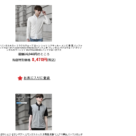
リゾンタルカラー ミラクルウェーブ ローン シャツ シアサッカー メンズ 春 夏 バッファ
ッファローボブス
ANTONIO-FRENCH(アントニオ フレンチ)ミラクルウェーブ ホリゾ
ンタルカラーシャツ BUFFALOBOBS バッファローボブズ
定価16,940円
のところ
8,470円
当店特別価格
(税込)
 ポロシャツ ボタンダウン ハウンドトゥース 千鳥柄 半袖 リンクス編み バッファローボ