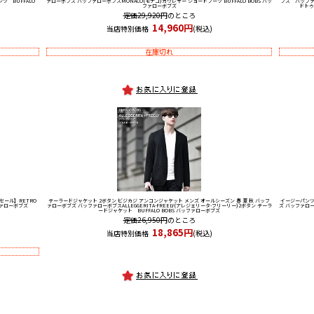
ツ BUFFALO
ァローボブズ バッファローボブス
MONACO(モナコ)カウレザー ショートブーツ BUFFALO BOBS バッ
ブズ バッフ
ファローボブズ
ドトゥ
定価29,920円
のところ
14,960円
当店特別価格
(税込)
在庫切れ
セール】RETRO
テーラードジャケット 2ボタン ビジカジ アンコンジャケット メンズ オールシーズン 春 夏 秋 バッフ
イージーパンツ
ッファローボブズ
ァローボブズ バッファローボブス
ALLEGGERITA-FREELY(アレジェリータ-フリーリー)2ボタン テーラ
ズ バッファロ
ードジャケット BUFFALO BOBS バッファローボブズ
定価26,950円
のところ
18,865円
当店特別価格
(税込)