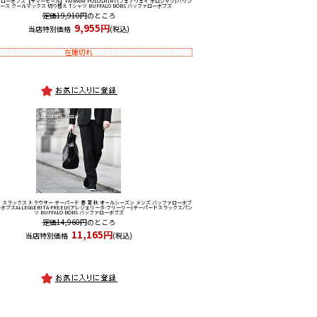
ァローボブス
【サマーセール】FAIRWAY POLOSHIRT(フェアウェイ ポロシャツ)ハウン
ース クールマックス 切り替え Tシャツ BUFFALO BOBS バッファローボブズ
定価19,910円
のところ
9,955円
当店特別価格
(税込)
在庫切れ
 スラックス トラウザー テーパード 春 夏 秋 オールシーズン メンズ バッファローボブ
ーボブス
ALLEGGERITA-FREELY(アレジェリータ-フリーリー)テーパードスラックスパン
ツ BUFFALO BOBS バッファローボブズ
定価14,960円
のところ
11,165円
当店特別価格
(税込)