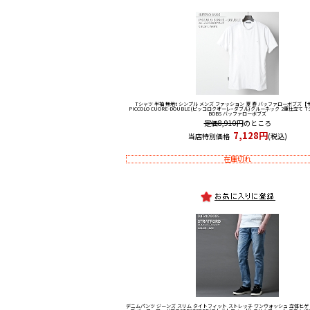
Tシャツ 半袖 無地t シンプル メンズ ファッション 夏 春 バッファローボブズ
【
PICCOLO CUORE-DOUBLE(ピッコロクオーレｰダブル)クルーネック 2重仕立て Tシ
BOBS バッファローボブズ
定価8,910円
のところ
7,128円
当店特別価格
(税込)
在庫切れ
デニムパンツ ジーンズ スリム タイトフィット ストレッチ ワンウォッシュ 立体ヒゲ