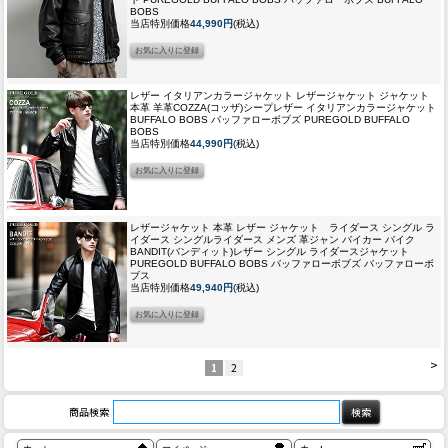
BOBS
当店特別価格
44,990円
(税込)
レザー イタリアンカラージャケット レザージャケット ジャケット
本革 羊革
COZZA(コッザ)シープレザー イタリアンカラージャケット
BUFFALO BOBS バッファローボブズ PUREGOLD BUFFALO
BOBS
当店特別価格
44,990円
(税込)
レザージャケット 本革 レザー ジャケット ライダース シングル ラ
イダース シングルライダース メンズ 革ジャン バイカー バイク
BANDIT(バンディット)レザー シングル ライダースジャケット
PUREGOLD BUFFALO BOBS バッファローボブズ バッファローボ
ブス
当店特別価格
49,940円
(税込)
>
1
2
商品検索