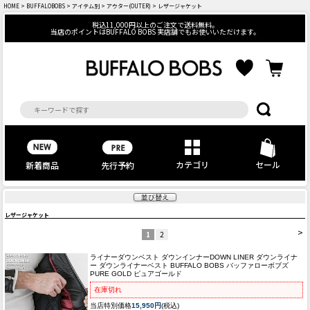
HOME
>
BUFFALOBOBS
>
アイテム別
>
アウター(OUTER)
> レザージャケット
税込11,000円以上のご注文で送料無料。
当店のポイントはBUFFALO BOBS 実店舗でもお使いいただけます。
カテゴリ
セール
先行予約
新着商品
並び替え
レザージャケット
>
1
2
ライナーダウンベスト ダウンインナー
DOWN LINER ダウンライナ
ー ダウンライナーベスト BUFFALO BOBS バッファローボブズ
PURE GOLD ピュアゴールド
在庫切れ
当店特別価格
15,950円
(税込)