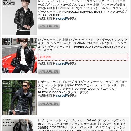
レザージャケット レザージャケット ダブルライダース バッファロ
ーボブズ バッファローボブス ラムレザー 本革
【メンバーズ会員様
限定特別価格】PADDINGTON(パディントン)ラムレザー ダブルライ
ダースジャケット PUREGOLD BUFFALO BOBS バッファローボブ
ズ BUFFALO BOBS
当店特別価格
39,050円
(税込)
レザージャケット 本革 レザー ジャケット ライダース シングル ラ
イダース シングルライダース
PHANTOM(ファントム)レザー シング
ル ライダースジャケット PUREGOLD BUFFALOBOBS バッファ
ローボブズ
在庫切れ
当店特別価格
43,890円
(税込)
レザージャケット ドレープ ライダース レザー ジャケット ライダー
ス ジャケット 本革 羊革
AVIATOR(アビエーター)ゴートレザー ドレ
ープ ライダースジャケット JOHNNY WOLF ジョニーウルフ
BUFFALO BOBS バッファローボブズ
当店特別価格
43,890円
(税込)
レザージャケット レザージャケット G-1 A-2 ブルゾン バッファロー
ボブズ バッファローボブス ラムレザー 本革
【メンバーズ会員様特
別価格】ROOSTER(ルースター)ラムレザー G-1 フライトジャケッ
ト PUREGOLD BUFFALO BOBS バッファローボブズ BUFFALO