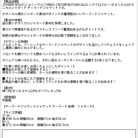
【商品説明】
JOHNNY WOLF(ジョニーウルフ)BING CROSBY-BOTANICAL(ビングクロスビー-ボタニカル)ボタ
ニカルジャガード テーラードジャケットです。
ボタニカル柄のジャガード素材がポイントの着用感のいいテーラードジャケット。
【素材の特徴】
品の良いボタニカルジャガード素材を採用しました。
柔らかで伸縮性があるのでストレスフリーで着用出来るのもポイントです。
同色の総柄ながらジャガードの独特な凹凸感で雰囲気よく仕立てました
【デザインの特徴】
シルエットは、ベーシックなテーラードジャケットのデザインを活かしつつウェストをシェイプ
し適度に細めに仕上げました。
フロントを開けていても閉めていてもきれいにラインがでるように計算されています。
カジュアル使いはもちろん、きれい目なコーディネートにも活躍する1枚となりました。
【お買い物をお楽しみ頂くちょっとしたポイント！】
■商品のお気に入り登録をすると・・・
完売カラーの再入荷通知、セールの通知を受け取ることが出来ます！
■ブランドのお気に入り登録をすると・・・
新商品や再入荷など、いち早くブランドのお得な情報を受け取ることが出来ます！
【素材】
綿73% ポリエステル24% ポリウレタン5%
【原産国】
中国製
【テーラードジャケットジャケット テーラード 総柄 ジャガード】
【サイズ詳細】
S～M
着丈69.5cm 肩幅40cm 身幅47cm 袖丈61cm
M～L
着丈71.5cm 肩幅42cm 身幅50cm 袖丈62.5cm