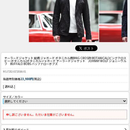
テーラードジャケット 総柄 ジャガード ボタニカル柄
BING CROSBY-BOTANICAL(ビングクロス
ビー-ボタニカル)ボタニカルジャガード テーラードジャケット JOHNNY WOLF ジョニーウル
フ BUFFALO BOBS バッファローボブズ
MSJ7202-01720166-01
当店特別価格
23,980円
(税込)
[ 送料込 ]
サイズ／カラー
申し訳ございません。ただいま在庫がございません。
入荷お知らせメール