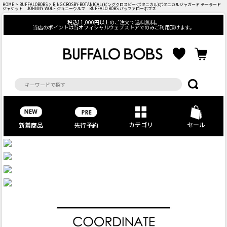
HOME
>
BUFFALOBOBS
> BING CROSBY-BOTANICAL(ビングクロスビー-ボタニカル)ボタニカルジャガード テーラード
ジャケット JOHNNY WOLF ジョニーウルフ BUFFALO BOBS バッファローボブズ
税込11,000円以上のご注文で送料無料。
当店のポイントは当オフィシャルウェブストアでのみご利用頂けます。
カテゴリ
セール
先行予約
新着商品