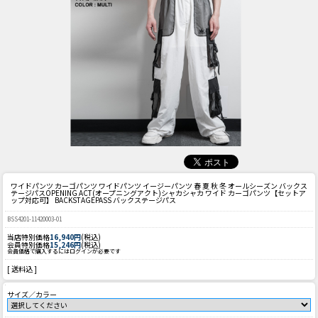
ワイドパンツ カーゴパンツ ワイドパンツ イージーパンツ 春 夏 秋 冬 オールシーズン バックス
テージパス
OPENING ACT(オープニングアクト)シャカシャカ ワイド カーゴパンツ【セットア
ップ対応可】 BACKSTAGEPASS バックステージパス
BSS4201-11420003-01
当店特別価格
16,940円
(税込)
会員特別価格
15,246円
(税込)
会員価格で購入するにはログインが必要です
[ 送料込 ]
サイズ／カラー