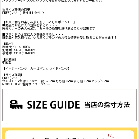
バックステージパスらしいサブカル要素が詰まったおすすめの一枚です。
※サイズ表記の目安
FREE(フリー):男性M-L 女性L-XL
【お買い物をお楽しみ頂くちょっとしたポイント！】
■商品のお気に入り登録をすると・・・
完売カラーの再入荷通知、セールの通知を受け取ることが出来ます！
■ブランドのお気に入り登録をすると・・・
新商品や再入荷など、いち早くブランドのお得な情報を受け取ることが出来ます！
【素材】
表地 ナイロン100%
別地 ポリエステル100%
裏地 ポリエステル100%
【原産国】
中国製
【イージーパンツ カーゴパンツ ワイドパンツ】
【サイズ詳細】
FREE(フリー)
ウエスト35cm 股上33cm 股下73cm もも幅36cm すそ幅33cm ヒップ55cm
MODEL:H170 着用サイズ：フリー