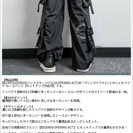
【商品説明】
BACKSTAGEPASS(バックステージパス)のOPENING ACT(オープニングアクト)シャカシャカ ワイ
ド カーゴパンツ【セットアップ対応可】です。
インパクト抜群のロゴ刺繍とオーガンジーのシースルーがポイントのストリート感溢れる一枚。
【素材のポイント】
着用感が良いナイロン素材と涼しげなオーガンジーを採用。
【デザインのポイント】
裾にロゴ刺繍を配したインパクト抜群のデザインが魅力です。
切り替え部分にオーガンジーを使用したシースルーデザイン。
ゆったりとしたサイズ感はユニセックスで着用出来るビッグシルエット。
別売りの同素材のブルゾン【BSS5906 OPENING ACT 】とセットアップでの着用もおすすめ！