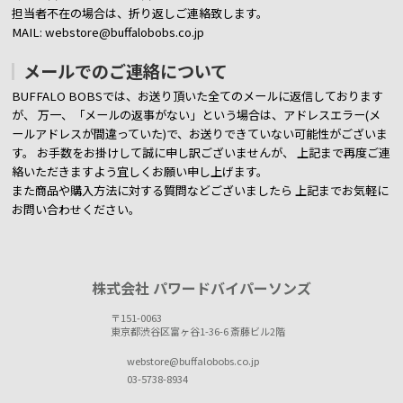
担当者不在の場合は、折り返しご連絡致します。
MAIL: webstore@buffalobobs.co.jp
メールでのご連絡について
BUFFALO BOBSでは、お送り頂いた全てのメールに返信しております
が、
万一、「メールの返事がない」という場合は、アドレスエラー(メ
ールアドレスが間違っていた)で、お送りできていない可能性がございま
す。
お手数をお掛けして誠に申し訳ございませんが、 上記まで再度ご連
絡いただきますよう宜しくお願い申し上げます。
また商品や購入方法に対する質問などございましたら
上記までお気軽に
お問い合わせください。
株式会社 パワードバイパーソンズ
〒151-0063
東京都渋谷区富ヶ谷1-36-6 斎藤ビル2階
webstore@buffalobobs.co.jp
03-5738-8934