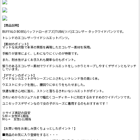
【商品説明】
BUFFALO BOBS(バッファローボブズ)TUBA(ツバ)エコレザー タックワイドパンツです。
トレンドのエコレザーワイドシルエットパンツ。
【素材のポイント】
マットな光沢感で本革の質感を再現したエコレザー素材を採用。
手触りが非常によく、しわになりにくいのが特徴です。
また、耐水性がよくお手入れも簡単なのもポイント。
張りのあるエコレザー素材でワイドシルエットをしっかりとキープしやすくデザインともマッチ
しています。
【デザインのポイント】
ワイドなシルエットが今シーズンにふさわしいトレンド性の高い1本。
ウエストにタックを施し、腰回りにゆとりをもたせました。
快適な履き心地に加え、ストンと落ちるきれいなシルエットがポイント。
きれいめからカジュアルまで幅広くコーディネートに対応するおすすめのワイドパンツです。
ユニセックスデザインなので女の子がルーズに着用するのもおすすめです！
※サイズ表記の目安
S-M→ 女性M-L相当
M-L→ 女性L-LL相当
【お買い物をお楽しみ頂くちょっとしたポイント！】
■商品のお気に入り登録をすると・・・