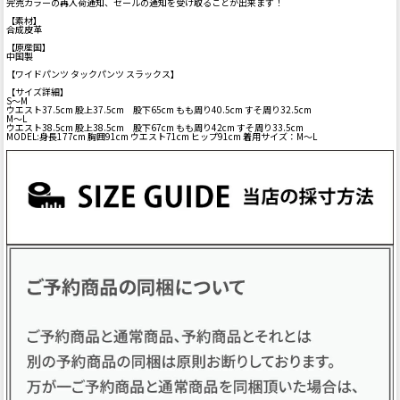
完売カラーの再入荷通知、セールの通知を受け取ることが出来ます！
【素材】
合成皮革
【原産国】
中国製
【ワイドパンツ タックパンツ スラックス】
【サイズ詳細】
S～M
ウエスト37.5cm 股上37.5cm 股下65cm もも周り40.5cm すそ周り32.5cm
M～L
ウエスト38.5cm 股上38.5cm 股下67cm もも周り42cm すそ周り33.5cm
MODEL:身長177cm 胸囲91cm ウエスト71cm ヒップ91cm 着用サイズ：M～L