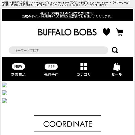
HOME
>
BUFFALOBOBS
>
アイテム別
>
Tシャツ・カットソー(TOPS)
>
半袖Tシャツ・カットソー
> 【サマーセール】
RETRO SPORT(レトロ スポルト) ロゴ クルーネック Tシャツ BUFFALO BOBS バッファローボブズ
税込11,000円以上のご注文で送料無料。
当店のポイントはBUFFALO BOBS 実店舗でもお使いいただけます。
カテゴリ
セール
先行予約
新着商品