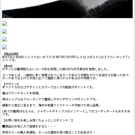
【商品説明】
BUFFALO BOBS バッファローボブズ の RETRO SPORT(レトロ スポルト) ロゴ クルーネック Tシ
ャツ です。
【素材】
ボディには着用感のよいコーマ糸を採用した綿100％天竺素材を使用しました。
コーマ糸とは、一般的に多く使用されているカード糸から手間をかけて毛羽立ちを取った糸で、
カード糸で仕上げた生地と比べて強度と滑らかさがあるのが特徴です。
【デザイン】
オリジナルのロゴデザインとカラーブロックの配色がポイントです。
裾はラウンドカットを採用。
襟はシンプルなクルーネックで着回しやすいデザインがポイントです。
縫製から加工に至るまで、海外の老舗ファクトリーが手掛けた安心品質。
1枚での着用はもちろん、ジャケットやトップスのインナーとしてのコーディネートもおすすめ
です。
【お買い物をお楽しみ頂くちょっとしたポイント！】
■商品のお気に入り登録をすると・・・
完売カラーの再入荷通知、セールの通知を受け取ることが出来ます！