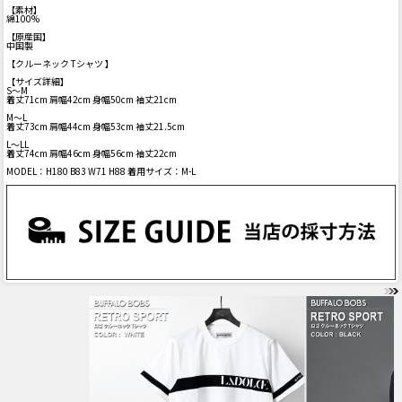
【素材】
綿100%
【原産国】
中国製
【クルーネック Tシャツ 】
【サイズ詳細】
S～M
着丈71cm 肩幅42cm 身幅50cm 袖丈21cm
M～L
着丈73cm 肩幅44cm 身幅53cm 袖丈21.5cm
L～LL
着丈74cm 肩幅46cm 身幅56cm 袖丈22cm
MODEL：H180 B83 W71 H88 着用サイズ：M-L