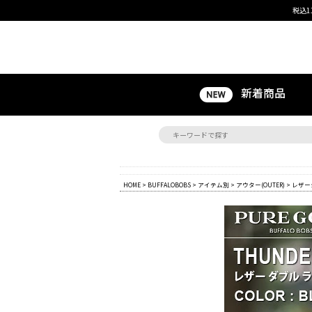
税込1
新着商品
HOME
>
BUFFALOBOBS
>
アイテム別
>
アウター(OUTER)
>
レザー