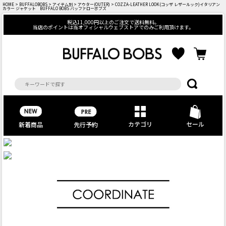
HOME
>
BUFFALOBOBS
>
アイテム別
>
アウター(OUTER)
> COZZA-LEATHER LOOK(コッザ レザールック)イタリアン
カラー ジャケット BUFFALO BOBS バッファローボブズ
税込11,000円以上のご注文で送料無料。
当店のポイントは当オフィシャルウェブストアでのみご利用頂けます。
カテゴリ
セール
先行予約
新着商品