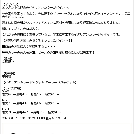
【デザイン】
エレガントな印象のイタリアンカラーがポイント。
衿の形を整形できるよう、衿に薄手のプレートを入れておりキレイな形をキープしやすいよう工
夫を施しました。
裏地には目の細かいストレッチメッシュ素材を採用しており通気性にもこだわりました。
釦はオリジナルのロゴ入り。
これからの時期に１着持っていると、非常に重宝するイタリアンカラージャケットです。
【お買い物をお楽しみ頂くちょっとしたポイント！】
■商品のお気に入り登録をすると・・・
完売カラーの再入荷通知、セールの通知を受け取ることが出来ます！
【素材】
合成皮革
【原産国】
中国製
【イタリアンカラー ジャケット テーラードジャケット】
【サイズ詳細】
S～M
着丈68cm 肩幅41cm 身幅46cm 袖丈60cm
M～L
着丈70cm 肩幅43cm 身幅49cm 袖丈61cm
L～LL
着丈71cm 肩幅44.5cm 身幅51cm 袖丈61.5cm
※MODEL：H180 B83 W71 H88 着用サイズ：M-L