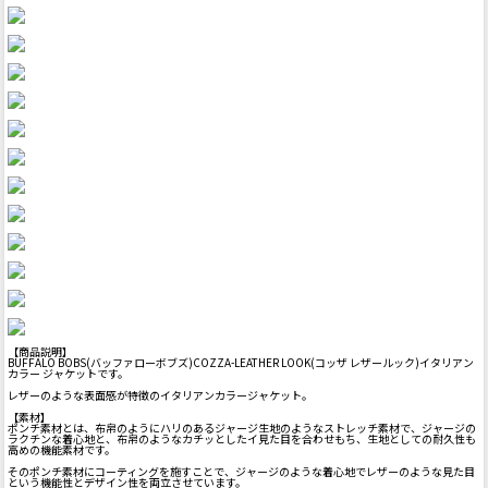
【商品説明】
BUFFALO BOBS(バッファローボブズ)COZZA-LEATHER LOOK(コッザ レザールック)イタリアン
カラー ジャケットです。
レザーのような表面感が特徴のイタリアンカラージャケット。
【素材】
ポンチ素材とは、布帛のようにハリのあるジャージ生地のようなストレッチ素材で、ジャージの
ラクチンな着心地と、布帛のようなカチッとしたイ見た目を合わせもち、生地としての耐久性も
高めの機能素材です。
そのポンチ素材にコーティングを施すことで、ジャージのような着心地でレザーのような見た目
という機能性とデザイン性を両立させています。