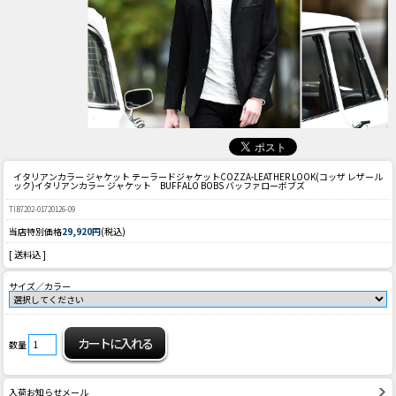
イタリアンカラー ジャケット テーラードジャケット
COZZA-LEATHER LOOK(コッザ レザール
ック)イタリアンカラー ジャケット BUFFALO BOBS バッファローボブズ
TIB7202-01720126-09
当店特別価格
29,920円
(税込)
[ 送料込 ]
サイズ／カラー
数量
入荷お知らせメール