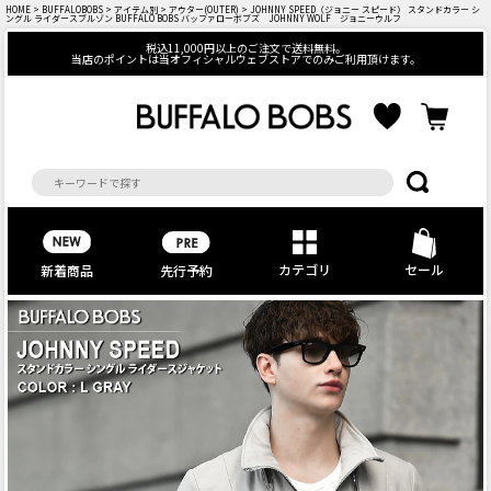
HOME
>
BUFFALOBOBS
>
アイテム別
>
アウター(OUTER)
> JOHNNY SPEED（ジョニー スピード） スタンドカラー シ
ングル ライダースブルゾン BUFFALO BOBS バッファローボブズ JOHNNY WOLF ジョニーウルフ
税込11,000円以上のご注文で送料無料。
当店のポイントは当オフィシャルウェブストアでのみご利用頂けます。
カテゴリ
セール
先行予約
新着商品