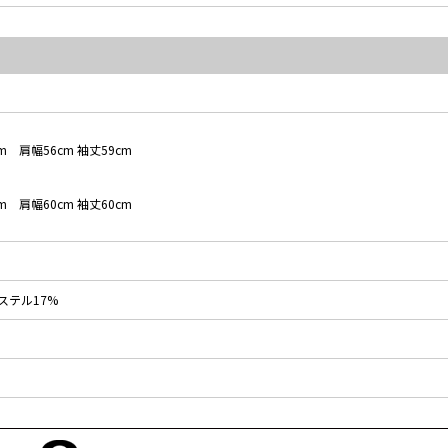
m 肩幅56cm 袖丈59cm
m 肩幅60cm 袖丈60cm
ステル17%