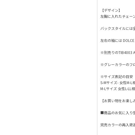
【デザイン】
左胸に入れたチェー
バックスタイルには
左右の袖には DOL
※別売りのTIB400
※グレーカラーのフ
※サイズ表記の目
S-Mサイズ- 女性M-L
M-Lサイズ 女性L-LL
【お買い物をお楽し
■商品のお気に入り
完売カラーの再入荷