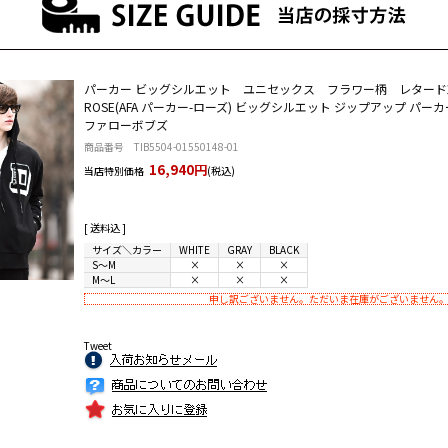
パーカー ビッグシルエット ユニセックス フラワー柄 レタード
ROSE(AFA パーカー-ローズ) ビッグシルエット ジップアップ パーカー B
ファローボブズ
商品番号 TIB5504-01550148-01
16,940円
当店特別価格
(税込)
[ 送料込 ]
サイズ＼カラー
WHITE
GRAY
BLACK
S～M
×
×
×
M～L
×
×
×
申し訳ございません。ただいま在庫がございません
Tweet