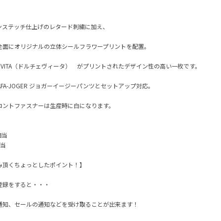
ンステッチ仕上げのレタード刺繍に加え、
全面にオリジナルの立体シールフラワープリントを配置。
CE VITA（ドルチェヴィータ） がプリントされたデザイン性の高い一枚です。
3 AFA-JOGER ジョガーイージーパンツとセットアップ対応。
ロントファスナーは生産時に白になります。
安
相当
相当
み頂くちょっとしたポイント！】
登録をすると・・・
通知、セールの通知などを受け取ることが出来ます！