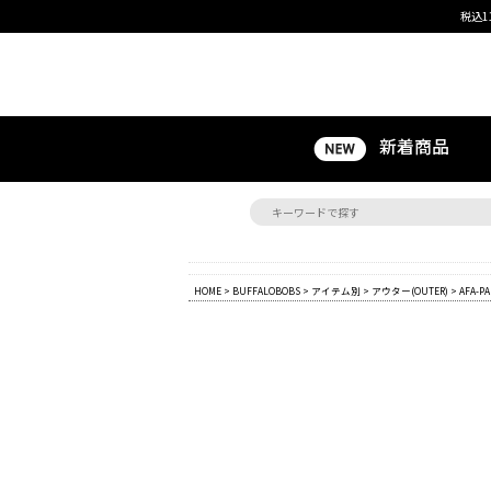
税込1
新着商品
HOME
>
BUFFALOBOBS
>
アイテム別
>
アウター(OUTER)
> AFA