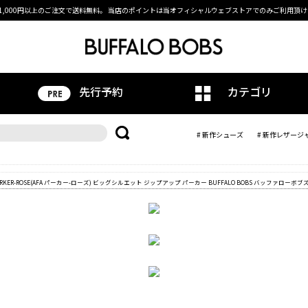
1,000円以上のご注文で送料無料。
当店のポイントは当オフィシャルウェブストアでのみご利用頂け
先行予約
カテゴリ
# 新作シューズ
# 新作レザージ
-PARKER-ROSE(AFA パーカー-ローズ) ビッグシルエット ジップアップ パーカー BUFFALO BOBS バッファローボブ