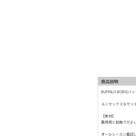
商品説明
BUFFALO BOBS
ユニセックスなセッ
【素材】
着用感と肌触りがよ
オールシーズン着回