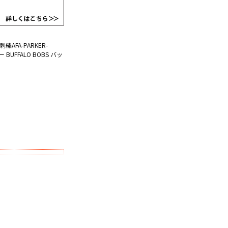
刺繍
AFA-PARKER-
UFFALO BOBS バッ
。