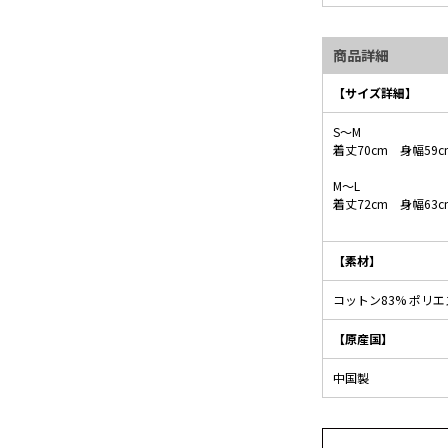
商品詳細
【サイズ詳細】
S～M
着丈70cm 身幅59c
M～L
着丈72cm 身幅63c
【素材】
コットン83% ポリエ
【原産国】
中国製