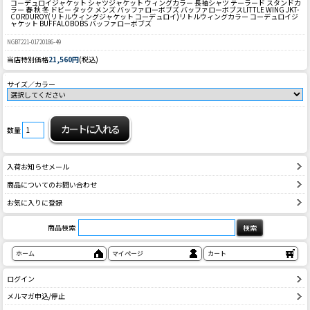
コーデュロイジャケット シャツジャケット ウィングカラー 長袖シャツ テーラード スタンドカ
ラー 春 秋 冬 ドビー タック メンズ バッファローボブズ バッファローボブス
LITTLE WING JKT-
CORDUROY(リトルウィングジャケット コーデュロイ)リトルウィングカラー コーデュロイジ
ャケット BUFFALOBOBS バッファローボブズ
NGB7221-01720186-49
当店特別価格
21,560円
(税込)
サイズ／カラー
数量
入荷お知らせメール
商品についてのお問い合わせ
お気に入りに登録
商品検索
ホーム
マイページ
カート
ログイン
メルマガ申込/停止