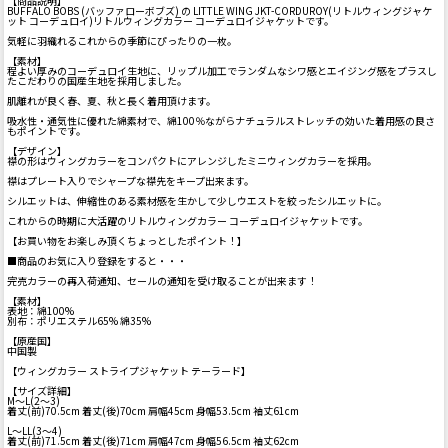
【商品説明】
BUFFALO BOBS (バッファローボブズ) の LITTLE WING JKT-CORDUROY(リトルウィングジャケ
ット コーデュロイ)リトルウィングカラー コーデュロイジャケットです。
気軽に羽織れるこれからの季節にぴったりの一枚。
【素材】
程よい厚みのコーデュロイ生地に、リップル加工でランダムなシワ感とエイジング感をプラスし
たこだわりの国産生地を採用しました。
肌離れが良く春、夏、秋と長く着用頂けます。
吸水性・通気性に優れた綿素材で、綿100％ながらナチュラルストレッチの効いた着用感の良さ
もポイントです。
【デザイン】
襟の形はウィングカラーをコンパクトにアレンジしたミニウィングカラーを採用。
襟はプレート入りでシャープな襟先をキープ出来ます。
シルエットは、伸縮性のある素材感を生かして少しウエストを絞ったシルエットに。
これからの時期に大活躍のリトルウィングカラー コーデュロイジャケットです。
【お買い物をお楽しみ頂くちょっとしたポイント！】
■商品のお気に入り登録をすると・・・
完売カラーの再入荷通知、セールの通知を受け取ることが出来ます！
【素材】
表地：綿100%
別布：ポリエステル65% 綿35%
【原産国】
中国製
【ウィングカラー ストライプジャケット テーラード】
【サイズ詳細】
M～L(2～3)
着丈(前)70.5cm 着丈(後)70cm 肩幅45cm 身幅53.5cm 袖丈61cm
L～LL(3～4)
着丈(前)71.5cm 着丈(後)71cm 肩幅47cm 身幅56.5cm 袖丈62cm