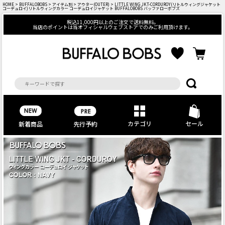
HOME
>
BUFFALOBOBS
>
アイテム別
>
アウター(OUTER)
> LITTLE WING JKT-CORDUROY(リトルウィングジャケット
コーデュロイ)リトルウィングカラー コーデュロイジャケット BUFFALOBOBS バッファローボブズ
税込11,000円以上のご注文で送料無料。
当店のポイントは当オフィシャルウェブストアでのみご利用頂けます。
カテゴリ
セール
先行予約
新着商品