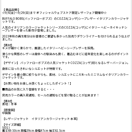
【 商品説明 】
☆9/6(金)～9/29(日)まで オフィシャルウェブストア限定レザーフェア開催中☆
BUFFALO BOBS(バッファローボブズ）のCOZZA(コッザ)シープレザー イタリアンカラージャケ
ットです。
人気のイタリアンカラージャケットシリーズのCOZZA(コッザ)にイタリー ヘビーネイキッドシ
ープレザーを使った新作が登場しました。
2023年秋の再生産分はお客様のご要望も多かった別売りダウンライナーを付けられるよう仕上げ
ました。
【素材】
キメが細かく滑らかで、厳選したイタリーヘビーシープレザーを採用。
滑らかな質感のレザーは身体への馴染みも良く、着込むほどに経年変化を楽しめるのがポイント
です。
【デザイン】 バッファローボブズの人気ジャケットCOZZA(コッザ)初となるレザーバージョン。
身体に沿ったきれいなシルエットが特徴です。
デザインを最小限に絞りながらも、素材、シルエットにこだわったミニマムなイタリアンカラー
ジャケットです。
【お買い物をお楽しみ頂くちょっとしたポイント！】
■商品のお気に入り登録をすると・・・
完売カラーの再入荷通知、セールの通知などを受け取ることが出来ます！
【素材】
表地：羊革
【原産国】
中国製
【レザージャケット イタリアンカラージャケット 本革】
【サイズ詳細】
S(01)
着丈69.50cm 肩幅39cm 身幅47cm 袖丈61.5cm