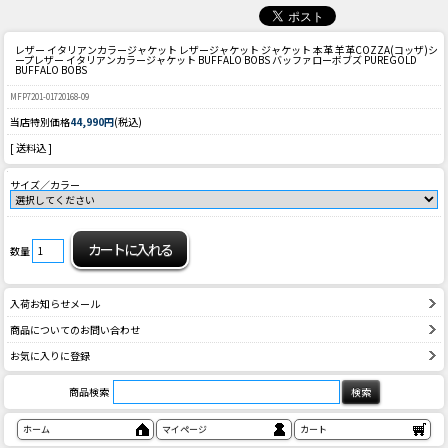
レザー イタリアンカラージャケット レザージャケット ジャケット 本革 羊革
COZZA(コッザ)シ
ープレザー イタリアンカラージャケット BUFFALO BOBS バッファローボブズ PUREGOLD
BUFFALO BOBS
MFP7201-01720168-09
当店特別価格
44,990円
(税込)
[ 送料込 ]
サイズ／カラー
数量
入荷お知らせメール
商品についてのお問い合わせ
お気に入りに登録
商品検索
ホーム
マイページ
カート