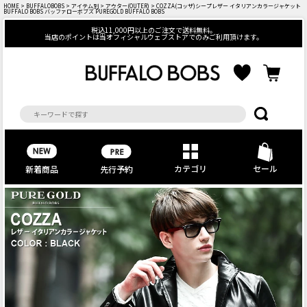
HOME
>
BUFFALOBOBS
>
アイテム別
>
アウター(OUTER)
> COZZA(コッザ)シープレザー イタリアンカラージャケット
BUFFALO BOBS バッファローボブズ PUREGOLD BUFFALO BOBS
税込11,000円以上のご注文で送料無料。
当店のポイントは当オフィシャルウェブストアでのみご利用頂けます。
カテゴリ
セール
先行予約
新着商品