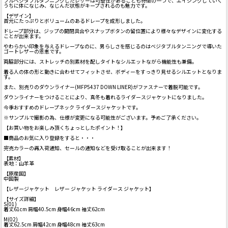
フルベジタブルタンニングしたレザーは可塑性があることも特徴の一つで、エイジングしていく
うちに体になじみ、なじんだ状態がキープされるのも魅力です。
【デザイン】
首元にたっぷりとボリュームのあるドレープを成形しました。
ドレープ部分は、ジップの開閉具合やスナップボタンの留位置により様々なデザインに変化する
ことが出来ます。
やわらかい印象を与えるドレープなのに、男らしさを感じるのはベジタブルタンニングで導いた
ゴートレザーの恩恵です。
両脇部分には、ストレッチの別素材を配しタイトなシルエットながら機能性も兼備。
着る人の体の形と動きに合わせてフィットさせ、ボディーをすっきり見せるシルエットとなりま
す。
また、別売りのダウンライナー(MFP5437 DOWN LINER)がファスナーで着脱可能です。
ダウンライナーをつけることにより、真冬も着れるライダースジャケットになりました。
今季おすすめのドレープネック ライダースジャケットです。
※サンプルで撮影の為、仕様が変更になる可能性がございます。予めご了承ください。
【お買い物をお楽しみ頂くちょっとしたポイント！】
■商品のお気に入り登録をすると・・・
完売カラーの再入荷通知、セールの通知などを受け取ることが出来ます！
【素材】
表地：山羊革
【原産国】
中国製
【レザージャケット レザー ジャケット ライダース ジャケット】
【サイズ詳細】
S(01)
着丈61cm 肩幅40.5cm 身幅46cm 袖丈62cm
M(02)
着丈62.5cm 肩幅42cm 身幅48cm 袖丈63cm