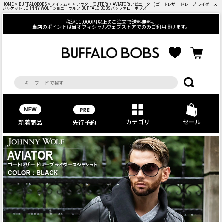
HOME
>
BUFFALOBOBS
>
アイテム別
>
アウター(OUTER)
> AVIATOR(アビエーター)ゴートレザー ドレープ ライダース
ジャケット JOHNNY WOLF ジョニーウルフ BUFFALO BOBS バッファローボブズ
税込11,000円以上のご注文で送料無料。
当店のポイントは当オフィシャルウェブストアでのみご利用頂けます。
カテゴリ
セール
先行予約
新着商品