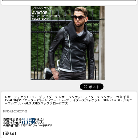
レザージャケット ドレープ ライダース レザー ジャケット ライダース ジャケット 本革 羊革
AVIATOR(アビエーター)ゴートレザー ドレープ ライダースジャケット JOHNNY WOLF ジョニ
ーウルフ BUFFALO BOBS バッファローボブズ
MFJ5411-01540157-09
当店特別価格
43,890円
(税込)
会員特別価格
37,307円
(税込)
会員価格で購入するにはログインが必要です
[ 送料込 ]