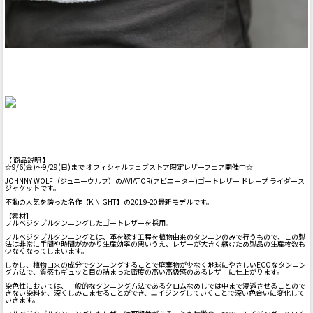
【 商品説明 】
☆9/6(金)～9/29(日)まで オフィシャルウェブストア限定レザーフェア開催中☆
JOHNNY WOLF（ジュニーウルフ）のAVIATOR(アビエーター)ゴートレザー ドレープ ライダース
ジャケットです。
不動の人気を誇った名作【KINIGHT】の2019-20最新モデルです。
【素材】
フルベジタブルタンニングしたゴートレザーを採用。
フルベジタブルタンニングとは、革を鞣す工程を植物由来のタンニンのみで行うもので、この製
法は非常に手間や時間がかかり生産効率の悪いうえ、レザーが大きく縮むため製品の生産枚数も
少なくなってしまいます。
しかし、植物由来の成分でタンニングすることで廃棄物が少なく地球にやさしいECOなタンニン
グ方法で、質感もギュッと目の詰まった密度の高い高級感のあるレザーに仕上がります。
染色性においては、一般的なタンニング方法であるクロムなめしでは中まで浸透させることので
きない染料を、深くしみこませることができ、エイジングしていくことで深い色合いに変化して
いきます。