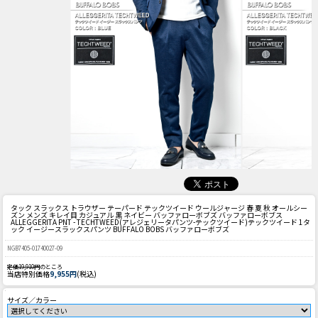
タック スラックス トラウザー テーパード テックツイード ウールジャージ 春 夏 秋 オールシー
ズン メンズ キレイ目 カジュアル 黒 ネイビー バッファローボブズ バッファローボブス
ALLEGGERITA PNT - TECHTWEED(アレジェリータパンツ-テックツイード)テックツイード 1タ
ック イージースラックスパンツ BUFFALO BOBS バッファローボブズ
NGB7405-01740027-09
定価19,910円
のところ
当店特別価格
9,955円
(税込)
サイズ／カラー