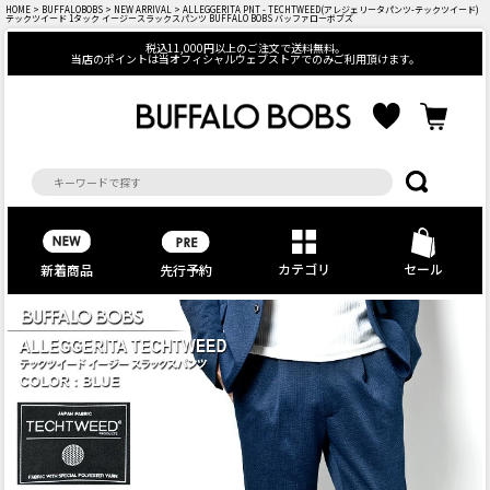
HOME
>
BUFFALOBOBS
>
NEW ARRIVAL
> ALLEGGERITA PNT - TECHTWEED(アレジェリータパンツ-テックツイード)
テックツイード 1タック イージースラックスパンツ BUFFALO BOBS バッファローボブズ
税込11,000円以上のご注文で送料無料。
当店のポイントは当オフィシャルウェブストアでのみご利用頂けます。
カテゴリ
セール
先行予約
新着商品