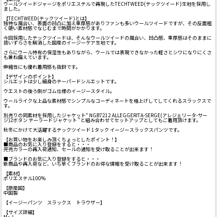
ウールツイードジャージをポリエステルで再現したTECHTWEED(テックツイード)生地を採用し
ました。
【TECHTWEED(テックツイード)とは】
独特な風合い、表面の凹凸に加え重厚感がありファンも多いウールツイードですが、その反面粗
く硬い素材感でなじむまで時間がかかります。
今回採用したテックツイードは、そんなウールツイードの風合い、凹凸感、重厚感はそのままに
扱いずらさを解消した国産のイージーケア生地です。
さらにウール特有の保湿性もありながら、ウールでは表現できなかった軽さとシワになりにくさ
も兼ね備えています。
伸縮性にも優れ着用感も抜群です。
【デザインのポイント】
シルエットは少し細身のテーパードシルエットです。
ウエストの後ろ側がゴム仕様のイージースタイル。
ウールライクな上品な素材感でシンプルなコーディネートを格上げしてしてくれるスラックスで
す。
別売りの同素材を採用したジャケット“ NGB7212 ALLEGGERITA-SERGE(アレジェリータ-サー
ジ)2ボタン テーラードジャケット ”と組み合わせてセットアップとしてもご着用頂けます。
秋冬にかけて大活躍するテックツイード 1タック イージースラックスパンツです。
【お買い物をお楽しみ頂くちょっとしたポイント！】
■商品のお気に入り登録をすると・・・
完売カラーの再入荷通知、セールの通知を受け取ることが出来ます！
■ブランドのお気に入り登録をすると・・・
新商品や再入荷など、いち早くブランドのお得な情報を受け取ることが出来ます！
【素材】
ポリエステル100%
【原産国】
中国製
【イージーパンツ スラックス トラウザー】
【サイズ詳細】
M～L