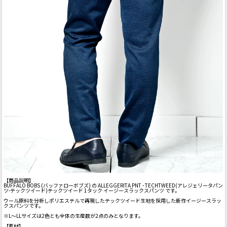
【商品説明】
BUFFALO BOBS (バッファローボブズ) の ALLEGGERITA PNT - TECHTWEED(アレジェリータパン
ツ-テックツイード)テックツイード 1タック イージースラックスパンツ です。
ウール原料を分析しポリエステルで再現したテックツイード生地を採用した新作イージースラッ
クスパンツです。
※L～LLサイズは2色とも全体の生産数が2点のみとなります。
【素材】