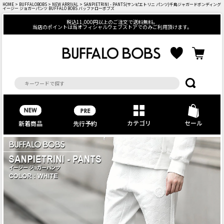
HOME
>
BUFFALOBOBS
>
NEW ARRIVAL
> SANPIETRINI - PANTS(サンピエトリニ パンツ)千鳥ジャガードボンディング
イージー ジョガーパンツ BUFFALO BOBS バッファローボブズ
税込11,000円以上のご注文で送料無料。
当店のポイントは当オフィシャルウェブストアでのみご利用頂けます。
カテゴリ
セール
先行予約
新着商品