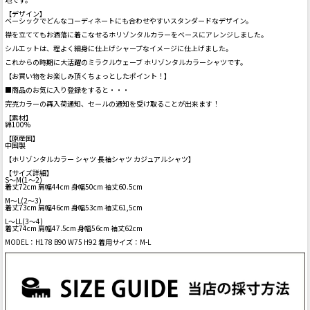
【デザイン】
ベーシックでどんなコーディネートにも合わせやすいスタンダードなデザイン。
襟を立ててもお洒落に着こなせるホリゾンタルカラーをベースにアレンジしました。
シルエットは、程よく細身に仕上げシャープなイメージに仕上げました。
これからの時期に大活躍のミラクルウェーブ ホリゾンタルカラーシャツです。
【お買い物をお楽しみ頂くちょっとしたポイント！】
■商品のお気に入り登録をすると・・・
完売カラーの再入荷通知、セールの通知を受け取ることが出来ます！
【素材】
綿100%
【原産国】
中国製
【ホリゾンタルカラー シャツ 長袖シャツ カジュアルシャツ】
【サイズ詳細】
S～M(1～2)
着丈72cm 肩幅44cm 身幅50cm 袖丈60.5cm
M～L(2～3)
着丈73cm 肩幅46cm 身幅53cm 袖丈61,5cm
L～LL(3～4)
着丈74cm 肩幅47.5cm 身幅56cm 袖丈62cm
MODEL：H178 B90 W75 H92 着用サイズ：M-L