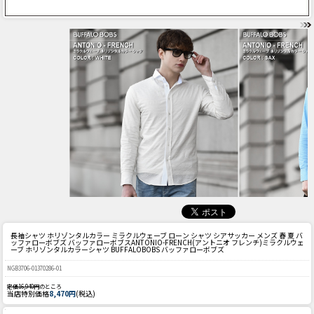
長袖シャツ ホリゾンタルカラー ミラクルウェーブ ローン シャツ シアサッカー メンズ 春 夏 バ
ッファローボブズ バッファローボブス
ANTONIO-FRENCH(アントニオ フレンチ)ミラクルウェ
ーブ ホリゾンタルカラーシャツ BUFFALOBOBS バッファローボブズ
NGB3706-01370286-01
定価16,940円
のところ
当店特別価格
8,470円
(税込)