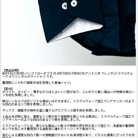
【商品説明】
BUFFALO BOBS バッファローボブズ の ANTONIO-FRENCH(アントニオ フレンチ)ミラクルウェ
ーブ ホリゾンタルカラーシャツ です。
着用感にこだわり国産生地を採用した長袖シャツ。
【素材】
ホワイト、ネイビー：薄手ながらほどよいハリ感があり、ふんわりと軽い風合いが特徴の綿ロー
ン生地を採用しました。
綿ローンならではのソフトな風合いはそのままに、ミラクルウェーブ加工でシアサッカーのよう
な凹凸のあるシワ感を表現しました。
サックス：細番手の綿糸を密に織り上げたフランス綾生地を採用しました。
上品な光沢感に加え、適度なハリ感があり高級感を感じられる素材に、ミラクルウェーブ加工で
シアサッカーのような凹凸のあるシワ感を表現しました。
ミラクルウェーブとは、柔らかな風合いと軽さが特徴の完全耐久性シワ加工で、洗濯後や着用時
のシワを気にせず着用頂ける速乾性に優れたイージーケア素材です。
加工による適度な凹凸で肌への接触面が少ないため清涼感があり、どちらも春夏にぴったりの生
地です。