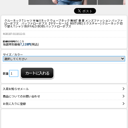
クルーネック Tシャツ 半袖 Vネック ウェーブタック 無地T 春 夏 メンズファッション バッファ
ローボブズ バッファローボブス
【サマーセール】MIXTURE(ミクスチャー) クルーネック 切
り替え Tシャツ BUFFALO BOBS バッファローボブズ
NGB1107-01110112-01
定価8,910円
のところ
当店特別価格
7,128円
(税込)
サイズ／カラー
数量
入荷お知らせメール
商品についてのお問い合わせ
お気に入りに登録