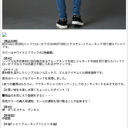
【商品説明】
BUFFALO BOBS(バッファローボブズ)のMIXTURE(ミクスチャー) クルーネック 切り替え Tシャツ
です。
カラーはホワイトとブラックの2色展開。
【素材】
シンプルな天竺素材に凹凸感のあるウェーブタック生地とジャガード生地を切り替えたバッファ
ローボブズならではの遊びが感じられるデザインです。
【デザイン】
素材感を活かしたシンプルなシルエットで、どんなアイテムとも相性抜群です。
首元はベーシックなクルーネックを採用しました。
1枚での着用はもちろん、アウターやシャツのインナーとしてのコーディネートもおすすめです。
【お買い物をお楽しみ頂くちょっとしたポイント！】
■商品のお気に入り登録をすると・・・
完売カラーの再入荷通知、セールの通知を受け取ることが出来ます！
【素材】
綿 ポリエステル テンセル
【原産国】
中国製
【半袖Tシャツ クルーネック Tシャツ 半袖】