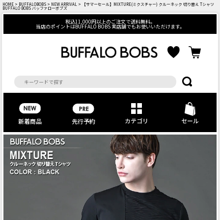
HOME
>
BUFFALOBOBS
>
NEW ARRIVAL
> 【サマーセール】MIXTURE(ミクスチャー) クルーネック 切り替え Tシャツ
BUFFALO BOBS バッファローボブズ
税込11,000円以上のご注文で送料無料。
当店のポイントはBUFFALO BOBS 実店舗でもお使いいただけます。
カテゴリ
セール
先行予約
新着商品