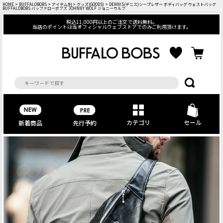
HOME
>
BUFFALOBOBS
>
アイテム別
>
グッズ(GOODS)
> DENNIS(デニス)シープレザー ボディバッグ ウェストバッグ
BUFFALOBOBS バッファローボブズ JOHNNY WOLF ジョニーウルフ
税込11,000円以上のご注文で送料無料。
当店のポイントは当オフィシャルウェブストアでのみご利用頂けます。
カテゴリ
セール
先行予約
新着商品