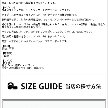
また、しなやかで耐久性があるのもポイントです。
【デザイン】
程よいサイジングが、くったりレザーを活かすベストデザイン。
ライダースを彷彿とさせるファスナー使いやポケット仕様が特徴です。
収納箇所も多く、財布や携帯電話だけでなくモバイルバッテリーなども収納可能です。
幅の全面にわたってがメイン収納部が確保されており、左右のファスナー部分には別途小物を入
れられるミニ収納を設けてあります。
バッグの背面にはウレタンのクッションを採用しており、クッション性もばっちり。
男女兼用で着用できるので、プレゼントにもぴったりです。
是非、おすすめしたいボディーバッグ ウエストポーチです。
【素材】
表地：羊革
【原産国】
中国製
【サイズ】
FREE(09)
高さ12cm 幅40cm マチ8cm
※サイズ数値はすべて（cm）表記です。