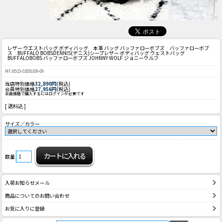
レザー ウエストバッグ ボディバッグ 本革 バッグ バッファローボブズ バッファローボブ
ス BUFFALO BOBS
DENNIS(デニス)シープレザー ボディバッグ ウェストバッグ
BUFFALOBOBS バッファローボブズ JOHNNY WOLF ジョニーウルフ
MFJ8515-01850109-09
当店特別価格
32,890円
(税込)
会員特別価格
27,956円
(税込)
会員価格で購入するにはログインが必要です
[ 送料込 ]
サイズ／カラー
数量
入荷お知らせメール
商品についてのお問い合わせ
お気に入りに登録