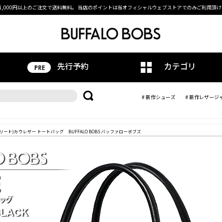
1,000円以上のご注文で送料無料。
当店のポイントは当オフィシャルウェブストアでのみご利用頂け
先行予約
カテゴリ
# 新作シューズ
# 新作レザージ
E(エリート)カウレザー トートバッグ BUFFALO BOBS バッファローボブズ