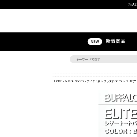
税込1
新着商品
HOME
>
BUFFALOBOBS
>
アイテム別
>
グッズ(GOODS)
> ELIT