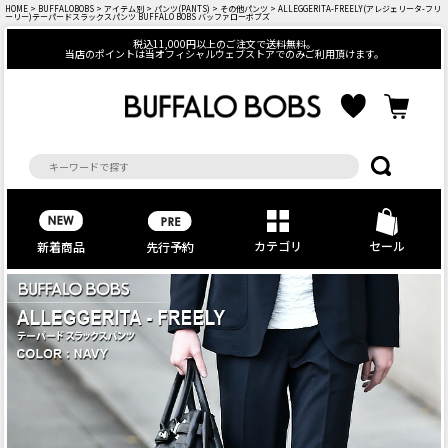
HOME
>
BUFFALOBOBS
>
アイテム別
>
パンツ(PANTS)
>
その他パンツ
> ALLEGGERITA-FREELY(アレジェリータ-フリ
ーリー)テーパードスラックスパンツ BUFFALO BOBS バッファローボブズ
税込11,000円以上のご注文で送料無料。
当店のポイントは当オフィシャルウェブストアでのみご利用頂けます。
カテゴリ
セール
先行予約
新着商品