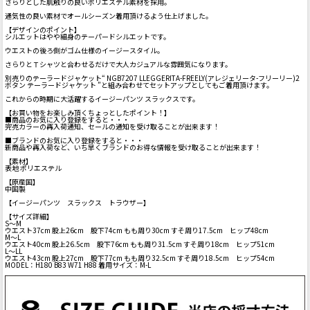
さらりとした肌触りの良いポリエステル素材を採用。
通気性の良い素材でオールシーズン着用頂けるよう仕上げました。
【デザインのポイント】
シルエットはやや細身のテーパードシルエットです。
ウエストの後ろ側がゴム仕様のイージースタイル。
さらりとＴシャツと合わせるだけで大人カジュアルな雰囲気になります。
別売りのテーラードジャケット“ NGB7207 LLEGGERITA-FREELY(アレジェリータ-フリーリー)2
ボタン テーラードジャケット ”と組み合わせてセットアップとしてもご着用頂けます。
これからの時期に大活躍するイージーパンツ スラックスです。
【お買い物をお楽しみ頂くちょっとしたポイント！】
■商品のお気に入り登録をすると・・・
完売カラーの再入荷通知、セールの通知を受け取ることが出来ます！
■ブランドのお気に入り登録をすると・・・
新商品や再入荷など、いち早くブランドのお得な情報を受け取ることが出来ます！
【素材】
表地 ポリエステル
【原産国】
中国製
【イージーパンツ スラックス トラウザー】
【サイズ詳細】
S～M
ウエスト37cm 股上26cm 股下74cm もも周り30cm すそ周り17.5cm ヒップ48cm
M～L
ウエスト40cm 股上26.5cm 股下76cm もも周り31.5cm すそ周り18cm ヒップ51cm
L～LL
ウエスト43cm 股上27cm 股下77cm もも周り32.5cm すそ周り18.5cm ヒップ54cm
MODEL：H180 B83 W71 H88 着用サイズ：M-L