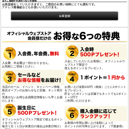
まだご登録がお済みでないお客様
会員登録をしていただきますと、二度目のお買い物時にとても便利です。
アドレス帳機能などもお使いいただけます。
入会していただいたお客様に、オフィシャルウ
入会費、年会費は一切かかりません。
ェブストア限定で
お気軽にご登録ください。
使えるポイントをプレゼント。
当店のセール、イベント、キャンペーン情報、
お買い上げ金額100円（税抜）ごとに2ポイント
新店オープンのお知らせなど店舗、ネット両方
をプレゼント。
の
貯まったポイントは店舗でもネットでも1ポイン
見逃せないお得な会員限定情報をいち早くお届
ト＝1円で
けします。
ご利用いただけます。
オフィシャルウェブストア限定で使えるポイン
トをプレゼント。
お客様の年間お買い上げ金額によって
毎月１日（１日が休業日の場合は休業日明け）
ポイントの付与率が上がります。（下図参照）