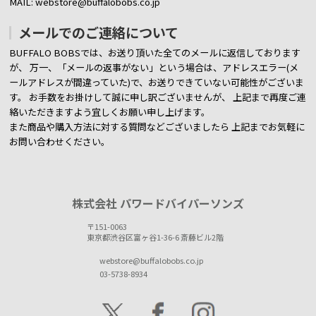
MAIL: webstore@buffalobobs.co.jp
メールでのご連絡について
BUFFALO BOBSでは、お送り頂いた全てのメールに返信しております
が、
万一、「メールの返事がない」という場合は、アドレスエラー(メ
ールアドレスが間違っていた)で、お送りできていない可能性がございま
す。
お手数をお掛けして誠に申し訳ございませんが、 上記まで再度ご連
絡いただきますよう宜しくお願い申し上げます。
また商品や購入方法に対する質問などございましたら
上記までお気軽に
お問い合わせください。
株式会社 パワードバイパーソンズ
〒151-0063
東京都渋谷区富ヶ谷1-36-6 斎藤ビル2階
webstore@buffalobobs.co.jp
03-5738-8934