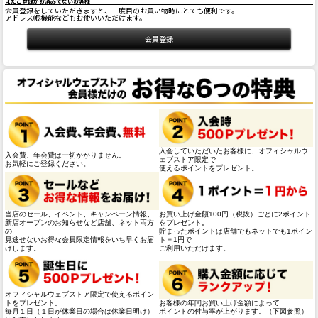
まだご登録がお済みでないお客様
会員登録をしていただきますと、二度目のお買い物時にとても便利です。
アドレス帳機能などもお使いいただけます。
入会していただいたお客様に、オフィシャルウ
入会費、年会費は一切かかりません。
ェブストア限定で
お気軽にご登録ください。
使えるポイントをプレゼント。
当店のセール、イベント、キャンペーン情報、
お買い上げ金額100円（税抜）ごとに2ポイント
新店オープンのお知らせなど店舗、ネット両方
をプレゼント。
の
貯まったポイントは店舗でもネットでも1ポイン
見逃せないお得な会員限定情報をいち早くお届
ト＝1円で
けします。
ご利用いただけます。
オフィシャルウェブストア限定で使えるポイン
トをプレゼント。
お客様の年間お買い上げ金額によって
毎月１日（１日が休業日の場合は休業日明け）
ポイントの付与率が上がります。（下図参照）