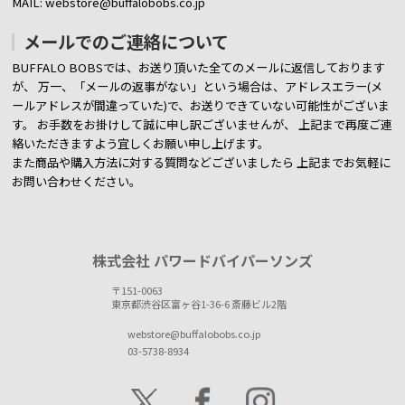
MAIL: webstore@buffalobobs.co.jp
メールでのご連絡について
BUFFALO BOBSでは、お送り頂いた全てのメールに返信しております
が、
万一、「メールの返事がない」という場合は、アドレスエラー(メ
ールアドレスが間違っていた)で、お送りできていない可能性がございま
す。
お手数をお掛けして誠に申し訳ございませんが、 上記まで再度ご連
絡いただきますよう宜しくお願い申し上げます。
また商品や購入方法に対する質問などございましたら
上記までお気軽に
お問い合わせください。
株式会社 パワードバイパーソンズ
〒151-0063
東京都渋谷区富ヶ谷1-36-6 斎藤ビル2階
webstore@buffalobobs.co.jp
03-5738-8934