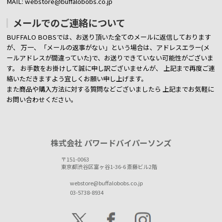
MAIL: webstore@buffalobobs.co.jp
メールでのご連絡について
BUFFALO BOBSでは、お送り頂いた全てのメールに返信しております
が、
万一、「メールの返事がない」という場合は、アドレスエラー(メ
ールアドレスが間違っていた)で、お送りできていない可能性がございま
す。
お手数をお掛けして誠に申し訳ございませんが、 上記まで再度ご連
絡いただきますよう宜しくお願い申し上げます。
また商品や購入方法に対する質問などございましたら
上記までお気軽に
お問い合わせください。
株式会社 パワードバイパーソンズ
〒151-0063
東京都渋谷区富ヶ谷1-36-6 斎藤ビル2階
webstore@buffalobobs.co.jp
03-5738-8934