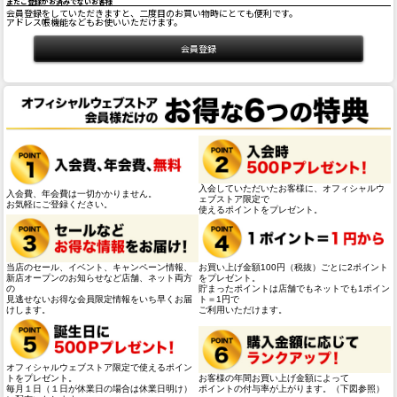
まだご登録がお済みでないお客様
会員登録をしていただきますと、二度目のお買い物時にとても便利です。
アドレス帳機能などもお使いいただけます。
入会していただいたお客様に、オフィシャルウ
入会費、年会費は一切かかりません。
ェブストア限定で
お気軽にご登録ください。
使えるポイントをプレゼント。
当店のセール、イベント、キャンペーン情報、
お買い上げ金額100円（税抜）ごとに2ポイント
新店オープンのお知らせなど店舗、ネット両方
をプレゼント。
の
貯まったポイントは店舗でもネットでも1ポイン
見逃せないお得な会員限定情報をいち早くお届
ト＝1円で
けします。
ご利用いただけます。
オフィシャルウェブストア限定で使えるポイン
トをプレゼント。
お客様の年間お買い上げ金額によって
毎月１日（１日が休業日の場合は休業日明け）
ポイントの付与率が上がります。（下図参照）