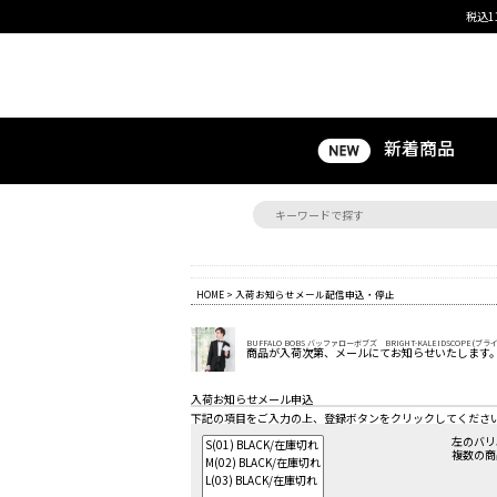
税込1
新着商品
HOME
> 入荷お知らせメール配信申込・停止
BUFFALO BOBS バッファローボブズ BRIGHT-KALEIDSCOPE(
商品が入荷次第、メールにてお知らせいたします
入荷お知らせメール申込
下記の項目をご入力の上、登録ボタンをクリックしてくださ
左のバリ
複数の商