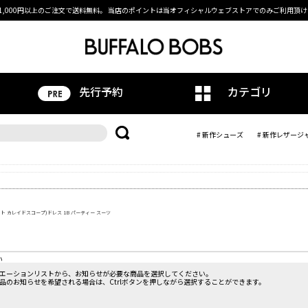
1,000円以上のご注文で送料無料。
当店のポイントは当オフィシャルウェブストアでのみご利用頂け
先行予約
カテゴリ
# 新作シューズ
# 新作レザージ
ブライト カレイドスコープ)ドレス 1B パーティー スーツ
。
い
エーションリストから、お知らせが必要な商品を選択してください。
品のお知らせを希望される場合は、Ctrlボタンを押しながら選択することができます。