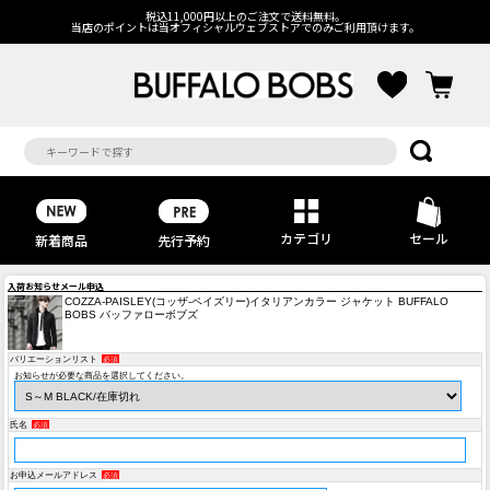
税込11,000円以上のご注文で送料無料。
当店のポイントは当オフィシャルウェブストアでのみご利用頂けます。
カテゴリ
セール
先行予約
新着商品
入荷お知らせメール申込
COZZA-PAISLEY(コッザ-ペイズリー)イタリアンカラー ジャケット BUFFALO
BOBS バッファローボブズ
バリエーションリスト
必須
お知らせが必要な商品を選択してください。
氏名
必須
お申込メールアドレス
必須