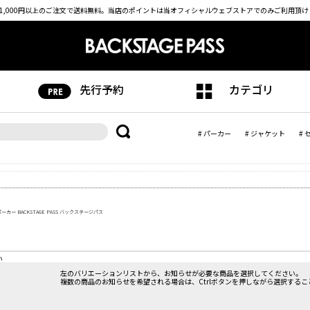
1,000円以上のご注文で送料無料。
当店のポイントは当オフィシャルウェブストアでのみご利用頂け
先行予約
カテゴリ
# パーカー
# ジャケット
# 
カー BACKSTAGE PASS バックステージパス
。
い
左のバリエーションリストから、お知らせが必要な商品を選択してください。
複数の商品のお知らせを希望される場合は、Ctrlボタンを押しながら選択するこ